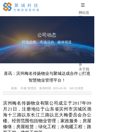
聚城科技
为物业创造价值
网站首
页
公司动
态
产品介
公司动态
绍
物业课
行业趋势、市场活动、媒体报道
堂
客户案
例
四驱服
务
关于我
喜讯：滨州梅名传扬物业与聚城达成合作，打造
们
智慧物业管理平台！
来源:
作者:
管理员
发布时间:
2025-05-30
569
次浏览
滨州梅名传扬物业有限公司成立于2017年09
月21日，注册地位于山东省滨州市滨城区渤
海十三路以东长江三路以北大梅委员会办公
楼。经营范围包括物业管理；家政服务；房屋
修缮；房屋租赁；绿化工程；水电暖工程；路