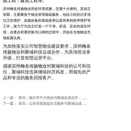
面工程；建筑工程等。
滨州梅名传扬物业所处环境优雅，交通十分便利。其创立
初期，主要聚焦于物业管理基础服务，包括小区的日常清
洁卫生维护、设施设备的基础保养以及简单的秩序维护等
工作，致力于为业主打造一个干净、舒适、安全的居住环
境，在逐步积累经验与口碑的过程中，开始在当地物业市
场崭露头角。
为加快落实公司智慧物业建设要求，
滨州梅名
传扬
物业和聚城科技达成合作，为其传统业务
升级，打造智慧运营平台。
感谢
滨州梅名传扬物业
对聚城科技的认可和信
任，聚城科技也将继续踔厉风发，用领先的产
品和专业的服务回报客户。
上一篇：
喜讯：烟台市中大物业与聚城达成合作，......
下一篇：
喜讯：山东安德鼎益生活服务与聚城达成......