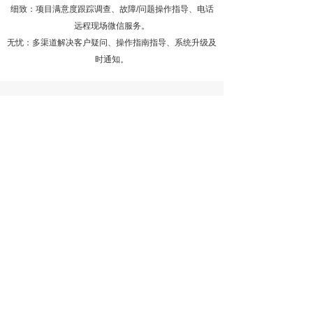
细致：项目满意度跟踪调查、故障/问题操作指导、电话
远程现场微信服务。
无忧：多渠道解决客户疑问、操作指南指导、系统升级及
时通知。
服务日志系统
- 青岛（总公司）
产品咨询：186-6022-8266
地址：青岛市黑龙江路2号万科中心C座
2013-2017室
- 济南（分公司）
产品咨询：155-6240-8999
地址：济南市历城区荣盛时代国际1-2413室