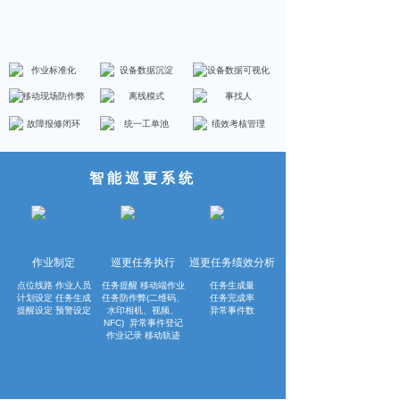
作业标准化
设备数据沉淀
设备数据可视化
移动现场防作弊
离线模式
事找人
故障报修闭环
统一工单池
绩效考核管理
智能巡更系统
作业制定
巡更任务执行
巡更任务绩效分析
点位线路 作业人员
任务提醒 移动端作业
任务生成量
计划设定
任务生成
任务防作弊(二维码、
任务完成率
提醒设定 预警设定
水印相机、视频、
异常事件数
NFC)
异常事件登记
作业记录 移动轨迹