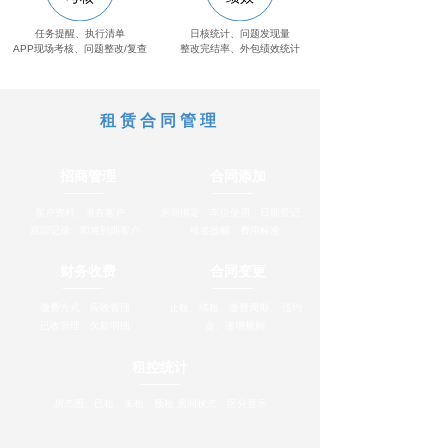
任务提醒、执行清单
日核统计、问题发现量
APP现场考核、问题整改/复查
整改完结率、外包绩效统计
租赁合同管理
招商管理
合同添加
客户资料、潜在客户、
房间绑定、车位使用、日期登记、
跟踪记录、即将到期客户
续签提醒、费用标准
财务收费
合同变更
缴费方式、应收管理
止租、续租、缴费周期、 违约
已收管理、欠款明细
金、递增规则
租控统计
房态图、已租、未租、预租 房间状态、区分显示