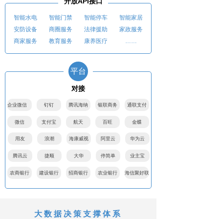
开放API接口
智能水电 智能门禁 智能停车 智能家居
安防设备 商圈服务 法律援助 家政服务
商家服务 教育服务 康养医疗 ……
平台
对接
企业微信
钉钉
腾讯海纳
银联商务
通联支付
微信
支付宝
航天
百旺
金蝶
用友
浪潮
海康威视
阿里云
华为云
腾讯云
捷顺
大华
停简单
业主宝
农商银行
建设银行
招商银行
农业银行
海信聚好联
大数据决策支撑体系