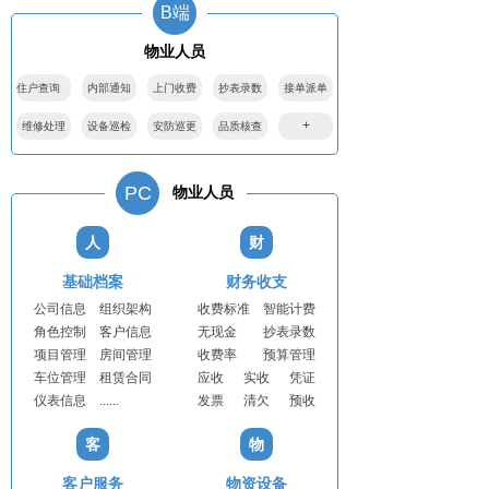
B端
物业人员
住户查询
内部通知
上门收费
抄表录数
接单派单
+
维修处理
设备巡检
安防巡更
品质核查
PC
物业人员
人
财
基础档案
财务收支
公司信息 组织架构
收费标准 智能计费
角色控制 客户信息
无现金 抄表录数
项目管理 房间管理
收费率 预算管理
车位管理 租赁合同
应收 实收 凭证
仪表信息 ......
发票 清欠 预收
客
物
客户服务
物资设备