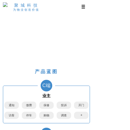
聚城科技
为物业创造价值
产品介绍
满足各类物业公司从公司管理、人员管理、业务处理
和智慧社区的各类需求。
产品蓝图
C端
业主
通知
缴费
保修
投诉
开门
+
访客
停车
购物
调查